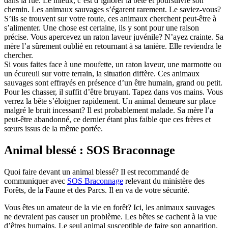
dans la rue. Le mieux, c’est d’ignorer la bête et poursuivre son
chemin. Les animaux sauvages s’égarent rarement. Le saviez-vous?
S’ils se trouvent sur votre route, ces animaux cherchent peut-être à
s’alimenter. Une chose est certaine, ils y sont pour une raison
précise. Vous apercevez un raton laveur juvénile? N’ayez crainte. Sa
mère l’a sûrement oublié en retournant à sa tanière. Elle reviendra le
chercher.
Si vous faites face à une moufette, un raton laveur, une marmotte ou
un écureuil sur votre terrain, la situation diffère. Ces animaux
sauvages sont effrayés en présence d’un être humain, grand ou petit.
Pour les chasser, il suffit d’être bruyant. Tapez dans vos mains. Vous
verrez la bête s’éloigner rapidement. Un animal demeure sur place
malgré le bruit incessant? Il est probablement malade. Sa mère l’a
peut-être abandonné, ce dernier étant plus faible que ces frères et
sœurs issus de la même portée.
Animal blessé : SOS Braconnage
Quoi faire devant un animal blessé? Il est recommandé de
communiquer avec
SOS Braconnage
relevant du ministère des
Forêts, de la Faune et des Parcs. Il en va de votre sécurité.
Vous êtes un amateur de la vie en forêt? Ici, les animaux sauvages
ne devraient pas causer un problème. Les bêtes se cachent à la vue
d’êtres humains. Le seul animal susceptible de faire son apparition,